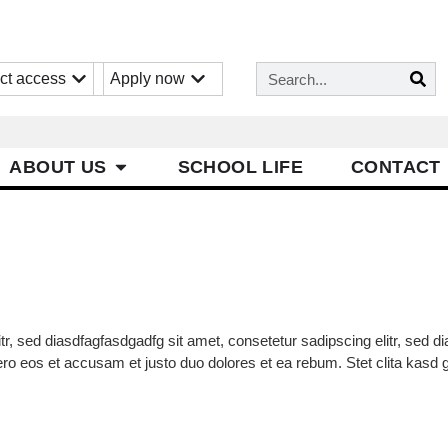
ct access
Apply now
ABOUT US
SCHOOL LIFE
CONTACT
tr, sed diasdfagfasdgadfg sit amet, consetetur sadipscing elitr, sed 
ero eos et accusam et justo duo dolores et ea rebum. Stet clita kas