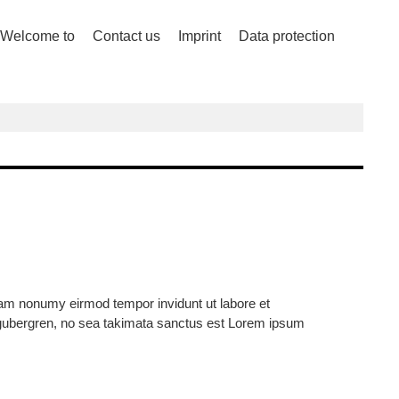
Welcome to
Contact us
Imprint
Data protection
diam nonumy eirmod tempor invidunt ut labore et
d gubergren, no sea takimata sanctus est Lorem ipsum